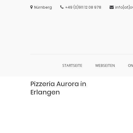
Nürnberg
+49 (0)911 12 08 978
info[at]o
STARTSEITE
WEBSEITEN
ON
Zum
Pizzeria Aurora in
Inhalt
springen
Erlangen