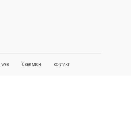
rnetagentur Nürnberg
lineshops – Suchmaschinenoptimierung – Beratung Entwicklung
Pflege
H WEB
ÜBER MICH
KONTAKT