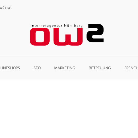
w2.net
OW2 Inte
Webseiten – On
LINESHOPS
SEO
MARKETING
BETREUUNG
FRENC