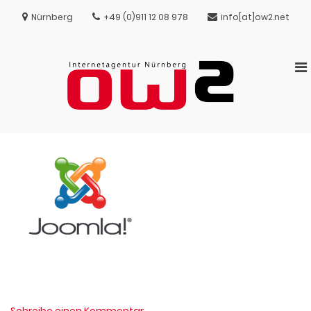
Zum
Inhalt
Nürnberg
+49 (0)911 12 08 978
info[at]ow2.net
springen
Pr
M
OW
Webseiten – On
für
Interneta
Suchmaschineno
mo
Nürnb
– Beratung En
Ge
Pfleg