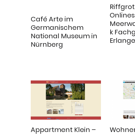
Riffgro
Online
Café Arte im
Meerwa
Germanischem
k Fachg
National Museum in
Erlang
Nürnberg
Appartment Klein –
Wohnen 