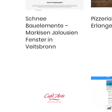
Schnee
Pizzeri
Bauelemente –
Erlang
Markisen Jalousien
Fenster in
Veitsbronn