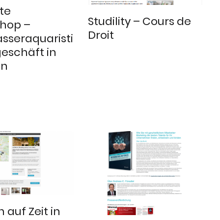
tte
Studility – Cours de
shop –
Droit
sseraquaristi
eschäft in
en
auf Zeit in